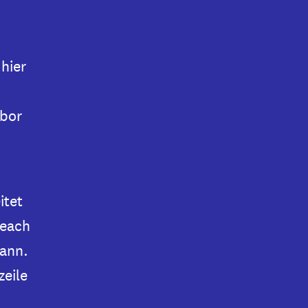
s
hier
abor
itet
reach
kann.
zeile