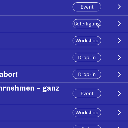
Event
Beteiligung
Workshop
Drop-in
abor!
Drop-in
hrnehmen – ganz
Event
Workshop