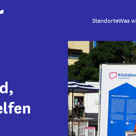
Standorte
Was w
ld,
elfen