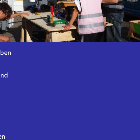
aben
and
en