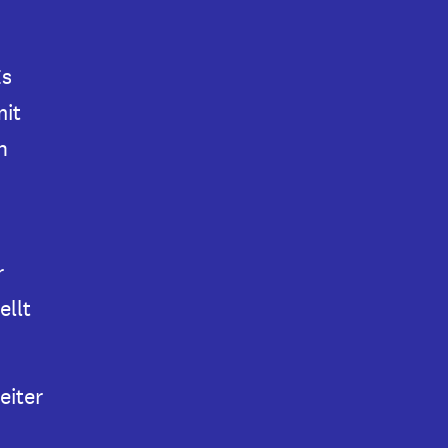
Es
mit
n
r
ellt
iter