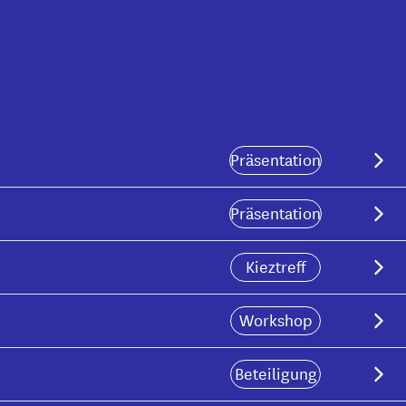
Präsentation
Präsentation
Kieztreff
Workshop
n
Beteiligung