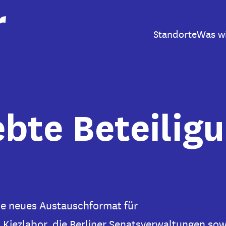
Standorte
Was w
bte Beteilig
ne neues Austauschformat für
 Kiezlabor, die Berliner Senatsverwaltungen sow