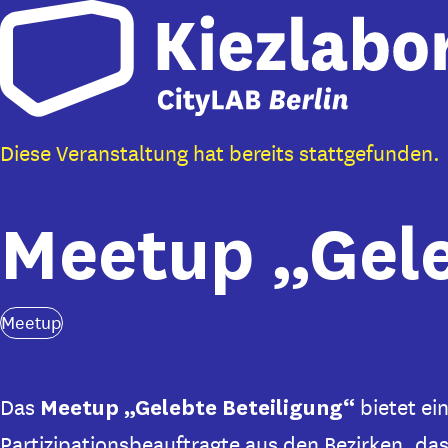
Skip to main content
Diese Veranstaltung hat bereits stattgefunden.
Meetup „Gele
Meetup
Das
bietet ei
Meetup „Gelebte Beteiligung“
Partizipationsbeauftragte aus den Bezirken, das