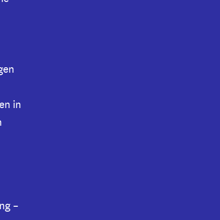
igen
en in
n
ng –