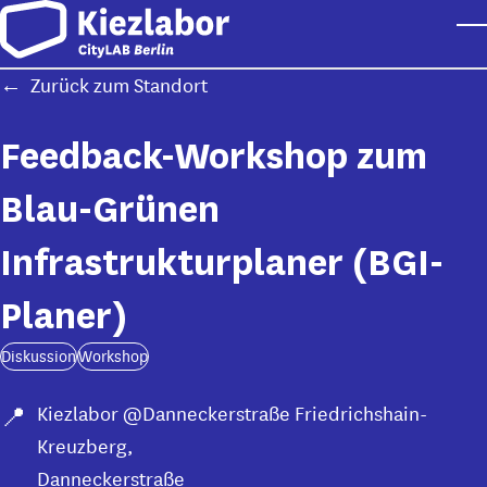
Skip to main content
T
Zurück zum Standort
Feedback-Workshop zum
Blau-Grünen
Infrastrukturplaner (BGI-
Planer)
Diskussion
Workshop
Kiezlabor @Danneckerstraße Friedrichshain-
Kreuzberg
,
Danneckerstraße