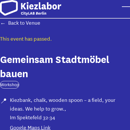
Skip to main content
T
Back to Venue
This event has passed.
Gemeinsam Stadtmöbel
bauen
Workshop
Kiezbank, chalk, wooden spoon – a field, your
ideas. We help to grow.
,
Im Spektefeld 32-34
Google Maps Link